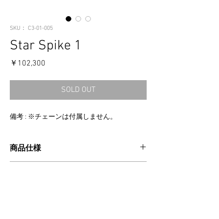
SKU： C3-01-005
Star Spike 1
価
￥102,300
格
SOLD OUT
備考 : ※チェーンは付属しません。
商品仕様
CATEGORIES：PENDANT
消費税・送料・発送について
MATERIAL：SILVER925
MADE IN USA
価格は税込の表記となります。
縦：3.7cm(バチカン込み)/ 横：3cm/ 厚み：
ご注意事項
お支払い方法はクレジットカードによる
2.5cm
ご決済となります。