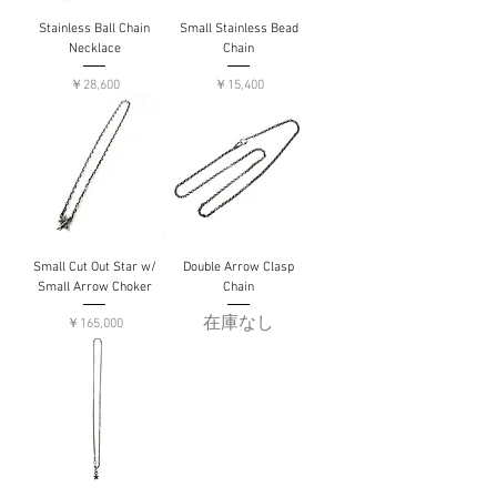
Stainless Ball Chain
Small Stainless Bead
Necklace
Chain
価格
価格
￥28,600
￥15,400
Small Cut Out Star w/
Double Arrow Clasp
Small Arrow Choker
Chain
在庫なし
価格
￥165,000