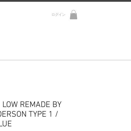
ログイン
R
CONTACT
K LOW REMADE BY
ERSON TYPE 1 /
LUE