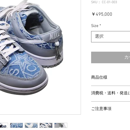
SKU： CC-01-003
価
￥495,000
格
Size
*
選択
カ
商品仕様
◇SIZE : 26.5cm/チ
消費税・送料・発送
◇素材：ジャカードデニ
◇カラー：VINTAGE B
価格は税込の表記
ご注意事項
お支払い方法はク
ります。
【返品／交換／キャ
送料は別途頂戴い
ご注文確定後のキャ
同梱する商品の有