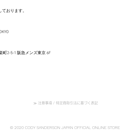
出来かねますので、
ますので、詳細は
また、万一、不良品
展示しております。
国内配送はヤマト
品と交換を致します
注作品につき、発
の個体差などは不良
国外発送の際はEM
かな欠陥がある場合
納期につきまして
OKYO
ませんのでご了承く
ご注文ください。
また、不良品の交換
日本国外への発送
のストックが無くな
はお客様のご負担
ご対応させていただ
楽町2-5-1 阪急メンズ東京 6F
い。
尚、商品画像の色目
お届け日時のご指
の商品とは若干異な
ださい。
めご了承ください。
【免責事項】
■一部の商品につき
販売している場合が
商品が入れ違いによ
≫ 注意事項 / 特定商取引法に基づく表記
場合がございますこ
際は、確認の時点で
及び返金処理をさせ
■複数のお客様のご
© 2020
CODY SANDERSON JAPAN OFFICIAL ONLINE STORE