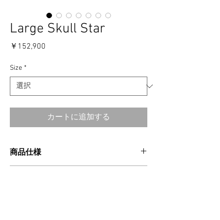
Large Skull Star
価
￥152,900
格
Size
*
カートに追加する
商品仕様
CATEGORIES：RING
消費税・送料・発送について
MATERIAL：SILVER925
MADE IN USA
価格は税込の表記となります。
SIZE CHART
ご注意事項
お支払い方法はクレジットカードによる
ご決済となります。