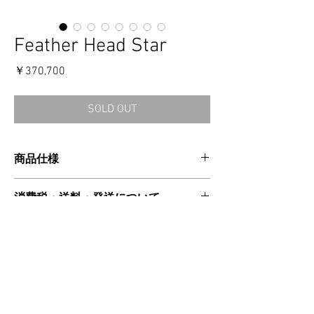
Feather Head Star
価
￥370,700
格
SOLD OUT
商品仕様
CATEGORIES：CUFF
消費税・送料・発送について
MATERIAL：SILVER925
MADE IN USA
価格は税込の表記となります。
SIZE CHART
ご注意事項
お支払い方法はクレジットカードによる
ご決済となります。
幅：5.3cm/ 厚み：0.2cm
【返品／交換／キャンセルについて】
送料は別途頂戴いたします。数量・大き
外形（横） XS：6.1cm/ S：6.2cm/ M：
ご注文確定後のキャンセルおよびサイズ交換
さ・重さ・同梱する商品の有無等により
7.4cm/ L：7.6cm
はお受付け出来かねますので、予めご了承く
変動する場合がございますので、詳細は
ださい。
≫ 注意事項 / 特定商取引法に基づく表記
カート上にてご確認ください。