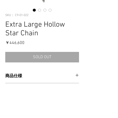
SKU： C9-01-022
Extra Large Hollow
Star Chain
価
￥446,600
格
SOLD OUT
商品仕様
CATEGORIES：OTHERS
消費税・送料・発送について
MATERIAL：SILVER925
MADE IN USA
価格は税込の表記となります。
全長：74.5cm
ご注意事項
お支払い方法はクレジットカードによる
Arrowサイズ：縦9cm/ 横1.3cm/厚み0.3cm
ご決済となります。
Starサイズ：縦5.5cm/横5.5cm/厚み1.7cm
【返品／交換／キャンセルについて】
送料は別途頂戴いたします。数量・大き