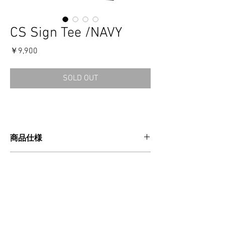
CS Sign Tee /NAVY
価
￥9,900
格
SOLD OUT
商品仕様
CATEGORIES：APPAREL
消費税・送料・発送について
MATERIAL : COTTON100％
SIZE
価格は税込の表記となります。
ご注意事項
S
M
L
XL
お支払い方法はクレジットカードによる
ご決済となります。
【返品／交換／キャンセルについて】
身丈
68
71
74
77
送料は別途頂戴いたします。数量・大き
ご注文確定後のキャンセルおよびサイズ交換