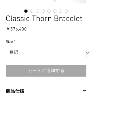
Classic Thorn Bracelet
価
￥576,400
格
Size
*
カートに追加する
商品仕様
CATEGORIES：CUFF
消費税・送料・発送について
MATERIAL：SILVER925
MADE IN USA
価格は税込の表記となります。
SIZE CHART
ご注意事項
お支払い方法はクレジットカードによる
全長：24.5cm(S) 31cm（L）