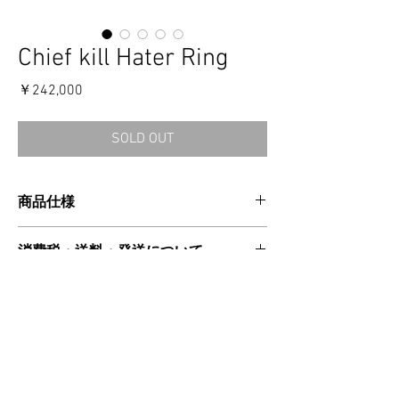
Chief kill Hater Ring
価
￥242,000
格
SOLD OUT
商品仕様
CATEGORIES：RING
消費税・送料・発送について
MATERIAL：SILVER925
MADE IN USA
価格は税込の表記となります。
SIZE CHART
ご注意事項
お支払い方法はクレジットカードによる
ご決済となります。
リング幅：0.9cm
【返品／交換／キャンセルについて】
送料は別途頂戴いたします。数量・大き
モチーフサイズ：縦5cm /横4.3cm
ご注文確定後のキャンセルおよびサイズ交換
さ・重さ・同梱する商品の有無等により
はお受付け出来かねますので、予めご了承く
変動する場合がございますので、詳細は
ださい。
≫ 注意事項 / 特定商取引法に基づく表記
カート上にてご確認ください。