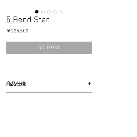
5 Bend Star
価
￥225,500
格
SOLD OUT
商品仕様
CATEGORIES：CUFF
消費税・送料・発送について
MATERIAL：SILVER925
MADE IN USA
価格は税込の表記となります。
ご注意事項
お支払い方法はクレジットカードによる
ご決済となります。
【返品／交換／キャンセルについて】
送料は別途頂戴いたします。数量・大き
ご注文確定後のキャンセルおよびサイズ交換