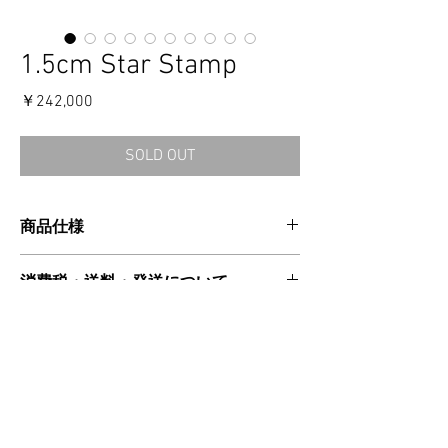
1.5cm Star Stamp
価
￥242,000
格
SOLD OUT
商品仕様
CATEGORIES：CUFF
消費税・送料・発送について
MATERIAL：SILVER925
MADE IN USA
価格は税込の表記となります。
SIZE CHART
ご注意事項
お支払い方法はクレジットカードによる
ご決済となります。
幅：1.5cm/ 厚み：0.3cm
【返品／交換／キャンセルについて】
送料は別途頂戴いたします。数量・大き
外形（横） M：7cm
ご注文確定後のキャンセルおよびサイズ交換
さ・重さ・同梱する商品の有無等により
はお受付け出来かねますので、予めご了承く
変動する場合がございますので、詳細は
ださい。
≫ 注意事項 / 特定商取引法に基づく表記
カート上にてご確認ください。