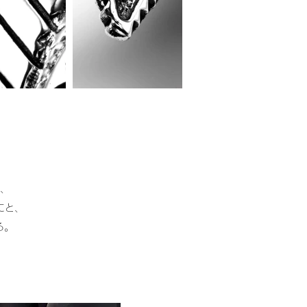
、
にと、
る。