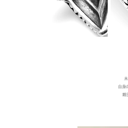
未
自身
親