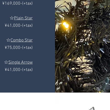
¥169,000-(+tax)
☆
Plain Star
¥41,000-(+tax)
☆
Combo Star
¥75,000-(+tax)
☆
Single Arrow
¥41,000-(+tax)