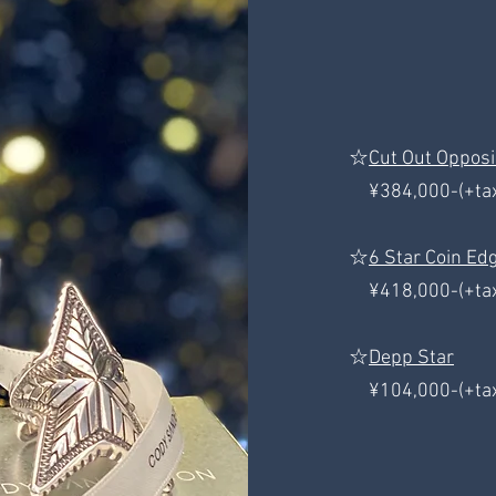
☆
Cut Out Opposi
¥384,000-(+tax
☆
6 Star Coin Ed
¥418,000-(+tax
☆
Depp Star
¥104,000-(+tax