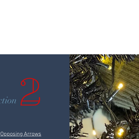
2
ction
☆
Opposing Arrows